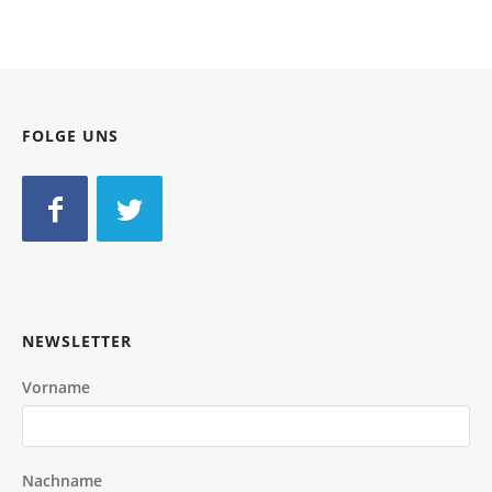
FOLGE UNS
NEWSLETTER
Vorname
Nachname