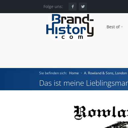
Folge uns:
Best of
Sie befinden sich:
Home
A. Rowland & Sons, London
Das ist meine Lieblingsmar
Home
Einst und Heute
Marken