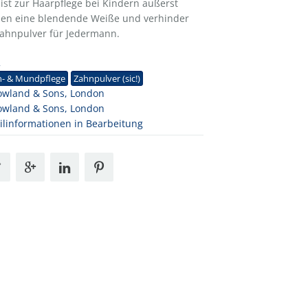
ist zur Haarpflege bei Kindern außerst
hnen eine blendende Weiße und verhinder
e Zahnpulver für Jedermann.
2
n- & Mundpflege
Zahnpulver (sic!)
owland & Sons, London
owland & Sons, London
ilinformationen in Bearbeitung