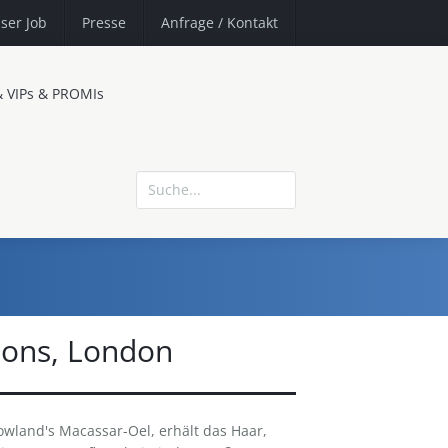
ser Job
Presse
Anfrage
/ Kontakt
& VIPs & PROMIs
Sons, London
owland's Macassar-Oel, erhält das Haar,