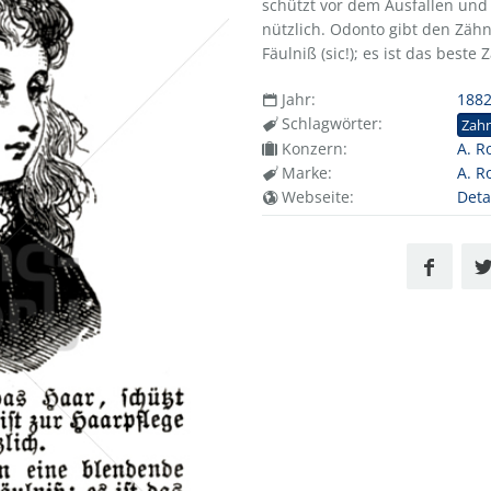
schützt vor dem Ausfallen und 
nützlich. Odonto gibt den Zä
Fäulniß (sic!); es ist das best
Jahr:
188
Schlagwörter:
Zah
Konzern:
A. R
Marke:
A. R
Webseite:
Deta