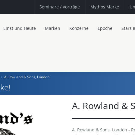
Seminare
/ Vorträge
Mythos Marke
Un
Einst und Heute
Marken
Konzerne
Epoche
Stars 
A. Rowland & Sons, London
ke!
A. Rowland & 
A. Rowland & Sons, London - R