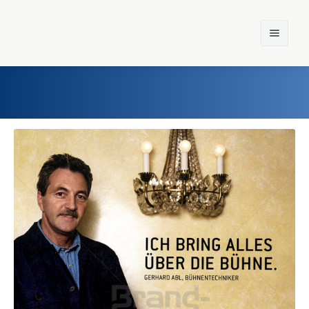
Home
Einst und Heute
Marken
Konzerne
Epoche