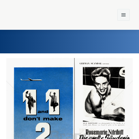
Home
Einst und Heute
Marken
Konzerne
Epoche