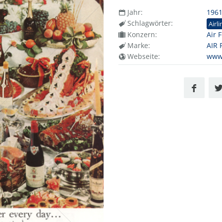
Jahr:
196
Schlagwörter:
Airli
Konzern:
Air 
Marke:
AIR
Webseite:
www.