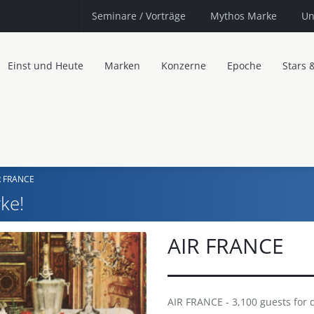
Seminare
/ Vorträge
Mythos Marke
Un
Einst und Heute
Marken
Konzerne
Epoche
Stars 
R FRANCE
ke!
AIR FRANCE
AIR FRANCE - 3,100 guests for d