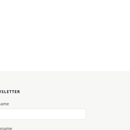
SLETTER
name
hname