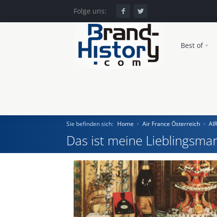
Folge uns:
Best of
Sie befinden sich:
Home
Air France Österreich
AI
Das ist meine Lieblingsmar
Home
Einst und Heute
Marken