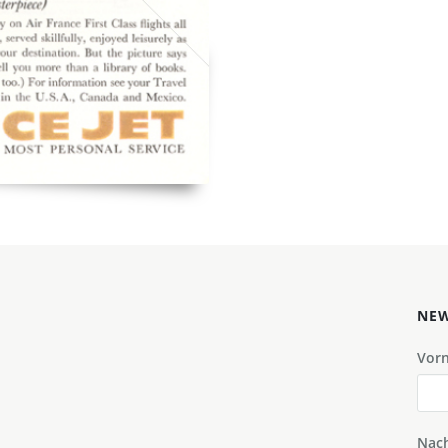
NEW
Vor
Nac