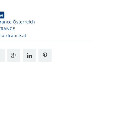
1
ne
France Österreich
 FRANCE
airfrance.at