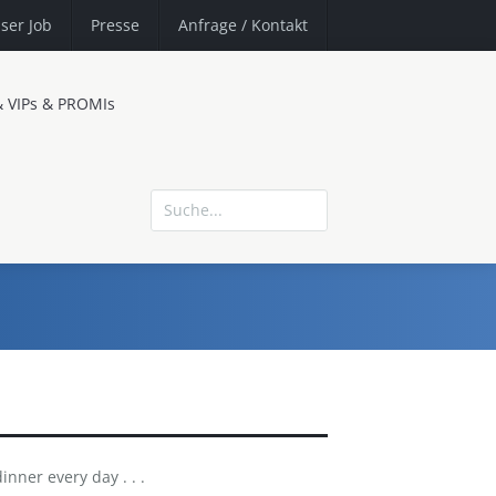
ser Job
Presse
Anfrage
/ Kontakt
& VIPs & PROMIs
inner every day . . .