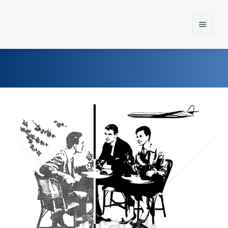
Home
Einst und Heute
Marken
Konzerne
Epoche