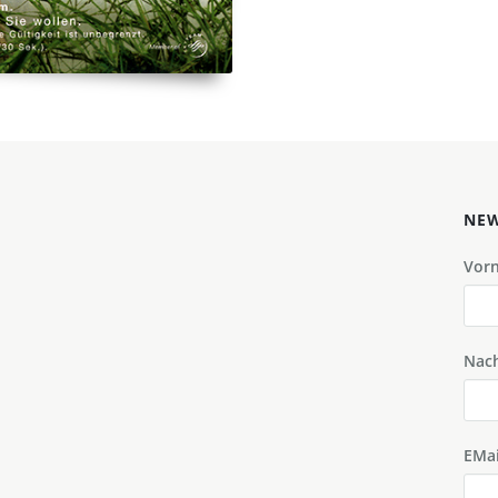
NEW
Vor
Nac
EMai