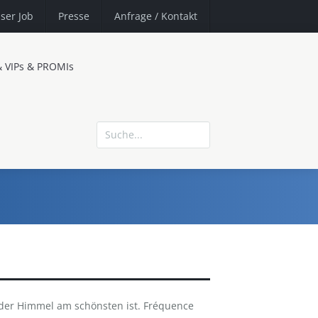
ser Job
Presse
Anfrage
/ Kontakt
& VIPs & PROMIs
der Himmel am schönsten ist. Fréquence