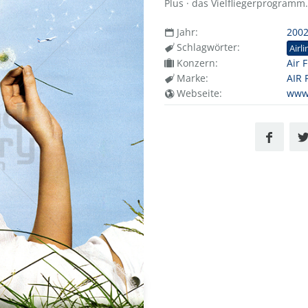
Plus · das Vielfliegerprogramm.
Jahr:
200
Schlagwörter:
Airli
Konzern:
Air 
Marke:
AIR
Webseite:
www.