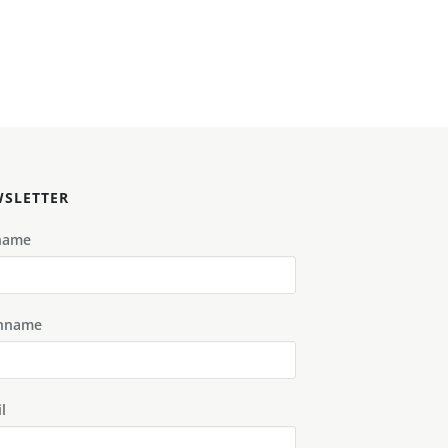
SLETTER
name
hname
l