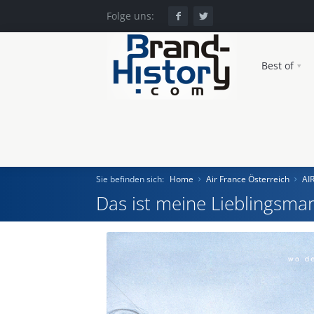
Folge uns:
Best of
Sie befinden sich:
Home
Air France Österreich
AI
Das ist meine Lieblingsmar
Home
Einst und Heute
Marken