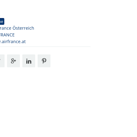
2
ne
France Österreich
 FRANCE
airfrance.at