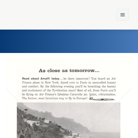
Home
Einst und Heute
Marken
Konzerne
Epoche