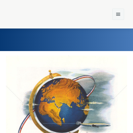
Home
Einst und Heute
Marken
Konzerne
Epoche