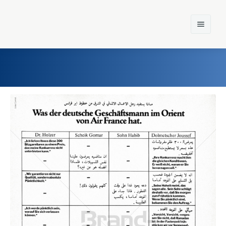
Home
Einst und Heute
Marken
Konzerne
Epoche