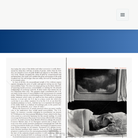
Home
Einst und Heute
Marken
Konzerne
Epoche