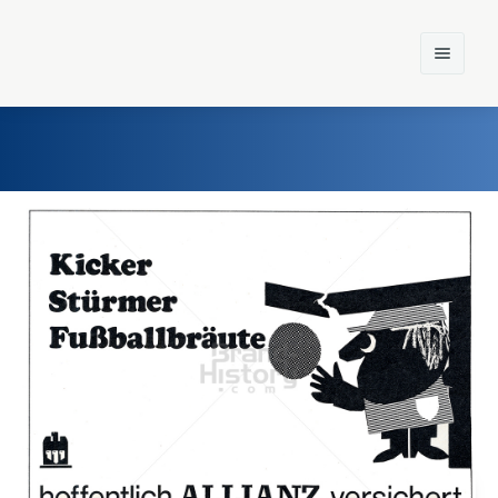
Home
Einst und Heute
Marken
Konzerne
Epoche