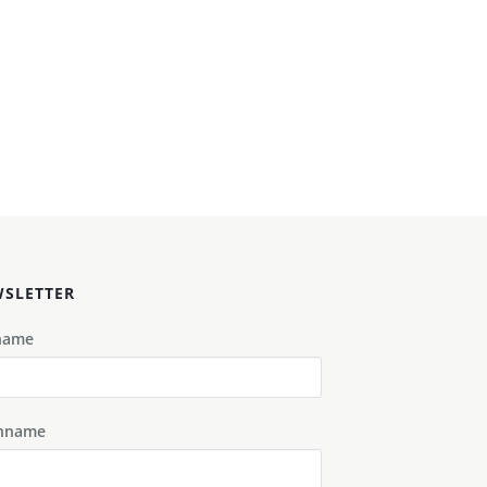
SLETTER
name
hname