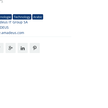
").
6
nologie
Technology
Arabic
deus IT Group SA
DEUS
.amadeus.com