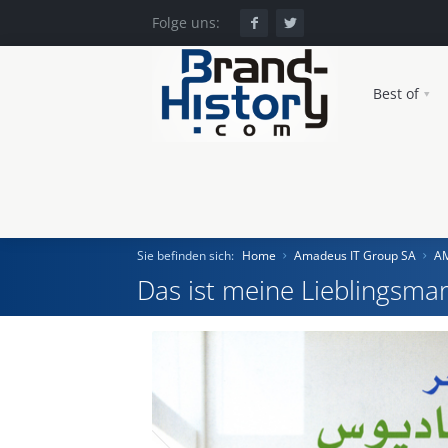
Folge uns:
Best of
Sie befinden sich:
Home
Amadeus IT Group SA
A
Das ist meine Lieblingsmar
Home
Einst und Heute
Marken