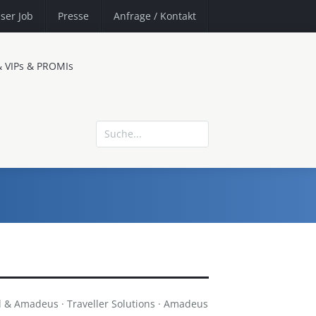
ser Job
Presse
Anfrage
/ Kontakt
& VIPs & PROMIs
 & Amadeus · Traveller Solutions · Amadeus