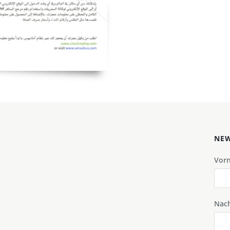
NEW
Vor
Nac