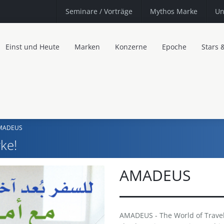
Seminare
/ Vorträge
Mythos Marke
Un
Einst und Heute
Marken
Konzerne
Epoche
Stars 
MADEUS
ke!
AMADEUS
AMADEUS - The World of Travel