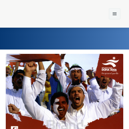
Home
Einst und Heute
Marken
Konzerne
Epoche