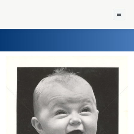
Home
Einst und Heute
Marken
Konzerne
Epoche