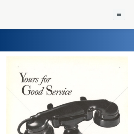
Home
Einst und Heute
Marken
Konzerne
Epoche