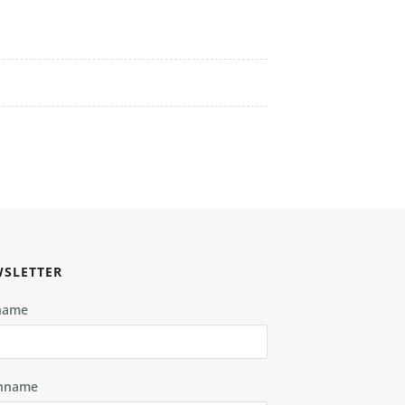
SLETTER
name
hname