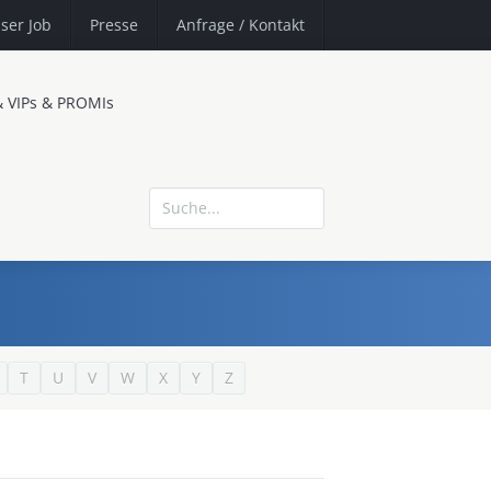
ser Job
Presse
Anfrage
/ Kontakt
& VIPs & PROMIs
T
U
V
W
X
Y
Z