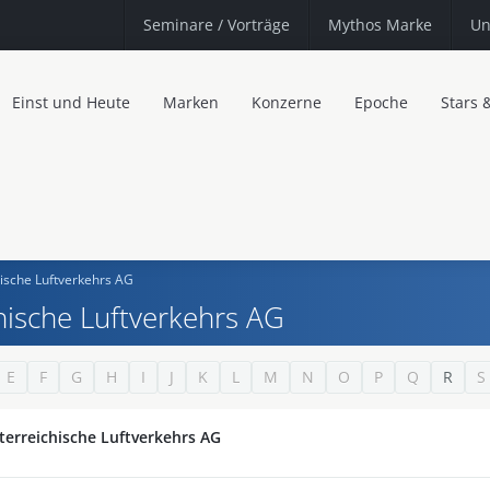
Seminare
/ Vorträge
Mythos Marke
Un
Einst und Heute
Marken
Konzerne
Epoche
Stars 
hische Luftverkehrs AG
chische Luftverkehrs AG
E
F
G
H
I
J
K
L
M
N
O
P
Q
R
S
sterreichische Luftverkehrs AG