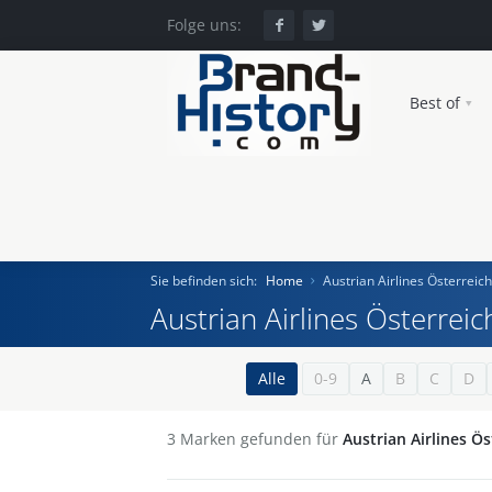
Folge uns:
Best of
Sie befinden sich:
Home
Austrian Airlines Österreic
Austrian Airlines Österrei
Home
Alle
0-9
A
B
C
D
Einst und Heute
3
Marken gefunden für
Austrian Airlines Ö
Marken