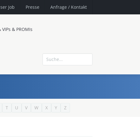
ser Job
Presse
Anfrage
/ Kontakt
& VIPs & PROMIs
T
U
V
W
X
Y
Z