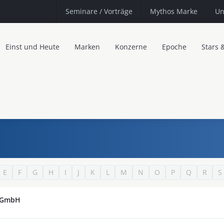
Seminare
/ Vorträge
Mythos Marke
Un
Einst und Heute
Marken
Konzerne
Epoche
Stars 
E
F
G
H
I
J
K
L
M
N
O
P
Q
R
S
t GmbH