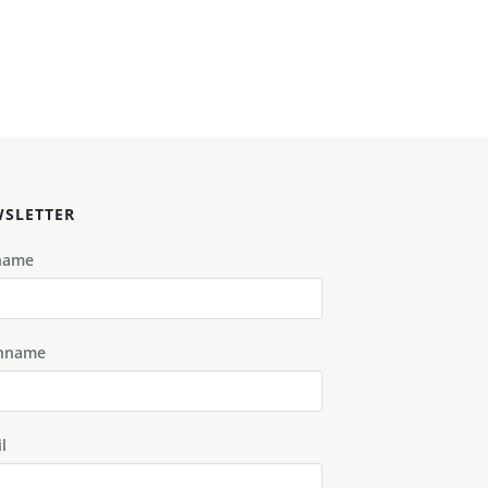
SLETTER
name
hname
l