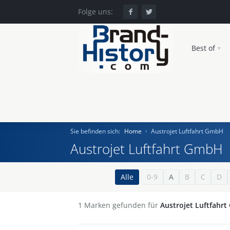
Folge uns:
Best of
Sie befinden sich:
Home
Austrojet Luftfahrt GmbH
Austrojet Luftfahrt GmbH
Home
Alle
0-9
A
B
C
D
Einst und Heute
1
Marken gefunden für
Austrojet Luftfahr
Marken