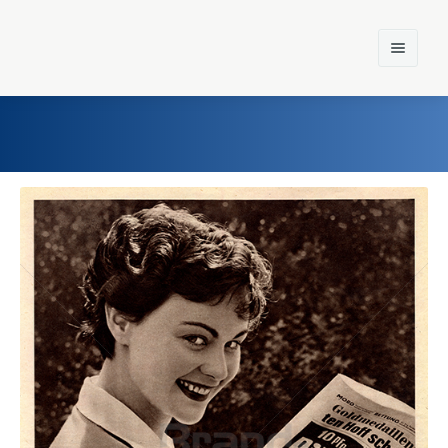
Home
Einst und Heute
Marken
Konzerne
Epoche