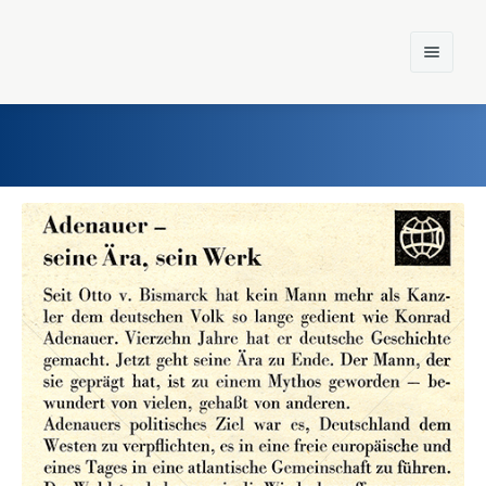
Home
Einst und Heute
Marken
Konzerne
Epoche