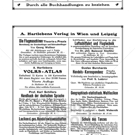
Bild-ID: 67816
A. Hartleben, Wien-Leipzig
Azzrael's Bookshop
1909