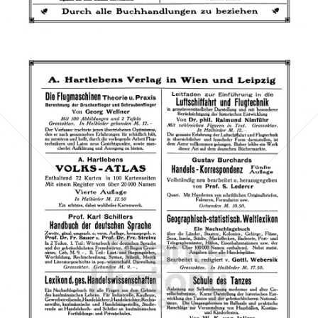
Bild-ID: 67816
A. Hartleben, Wien-Leipzig
Azzrael's Bookshop
1909