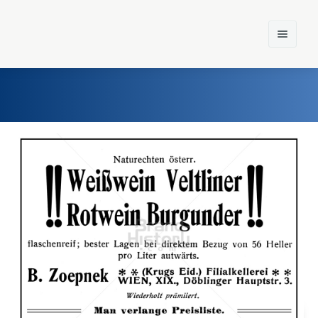
Home
Einst und Heute
Marken
Konzerne
Epoche