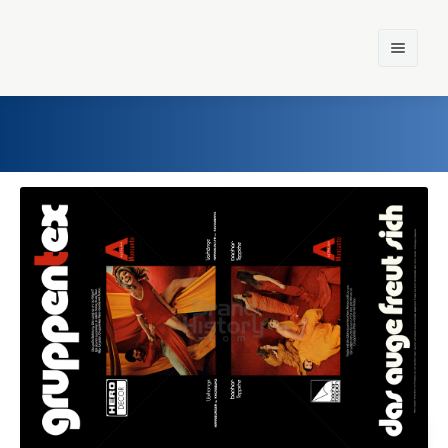
Home
Einst und Heute
Marken
Konzerne
Epoche