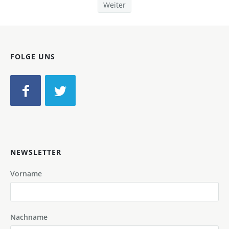
Weiter
FOLGE UNS
NEWSLETTER
Vorname
Nachname