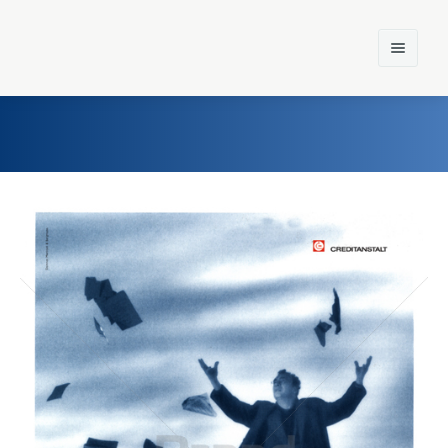
Home
Einst und Heute
Marken
Konzerne
Epoche