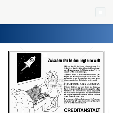
Home
Einst und Heute
Marken
Konzerne
Epoche