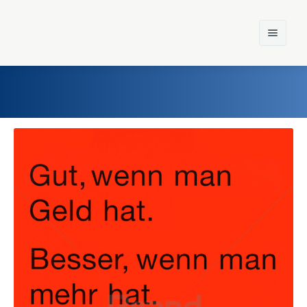
Home
Einst und Heute
Marken
Konzerne
Epoche