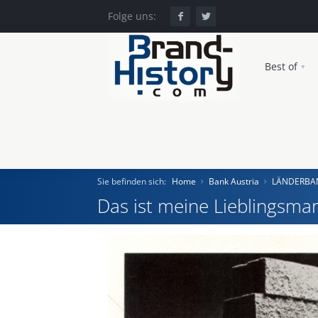
Folge uns:
Best of
Sie befinden sich:
Home
Bank Austria
LÄNDERBA
Das ist meine Lieblingsmar
Home
Einst und Heute
Marken