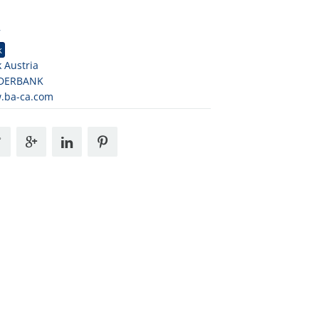
7
k
 Austria
DERBANK
.ba-ca.com