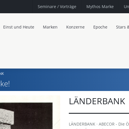
Seminare
/ Vorträge
Mythos Marke
Un
Einst und Heute
Marken
Konzerne
Epoche
Stars 
NK
ke!
LÄNDERBANK
LÄNDERBANK · ABECOR - Die Öst