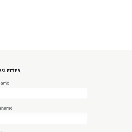
SLETTER
name
hname