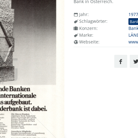
Bank in Österreich.
Jahr:
197
Schlagwörter:
Ban
Konzern:
Bank
Marke:
LÄN
Webseite:
www