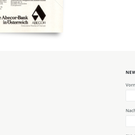
NEW
Vor
Nac