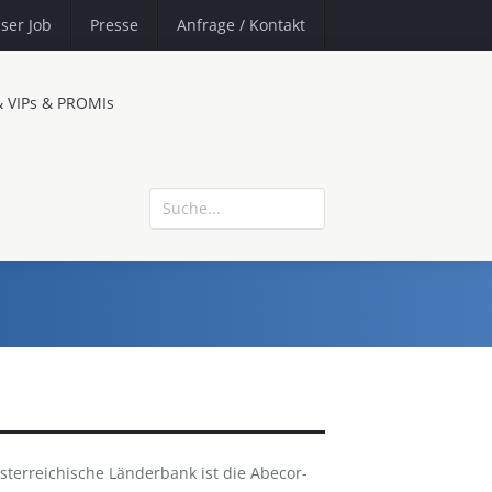
ser Job
Presse
Anfrage
/ Kontakt
& VIPs & PROMIs
erreichische Länderbank ist die Abecor-