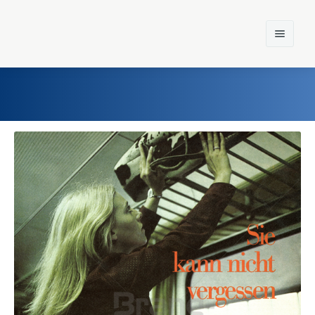
Home
Einst und Heute
Marken
Konzerne
Epoche