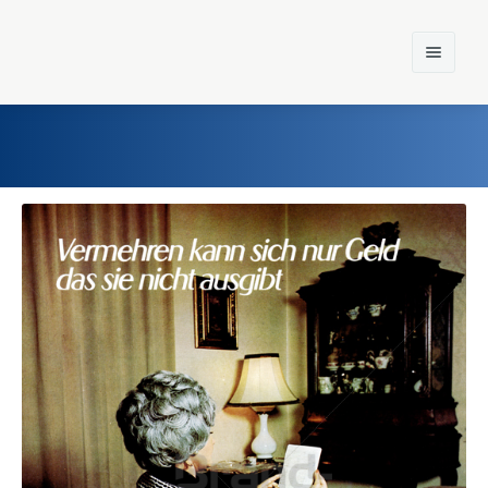
Home
Einst und Heute
Marken
Konzerne
Epoche