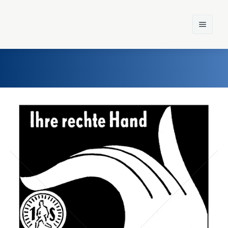
Home
Einst und Heute
Marken
Konzerne
Epoche