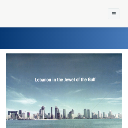
Home
Einst und Heute
Marken
Konzerne
Epoche