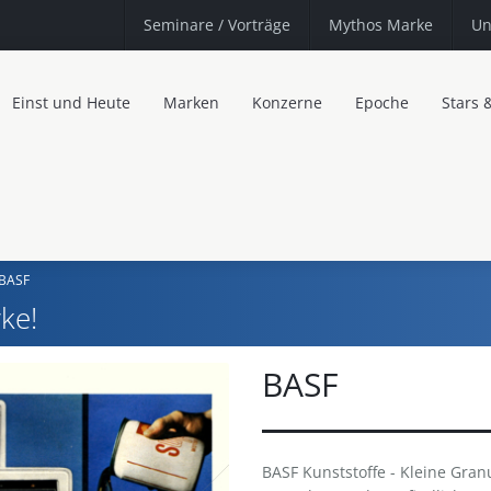
Seminare
/ Vorträge
Mythos Marke
Un
Einst und Heute
Marken
Konzerne
Epoche
Stars 
BASF
ke!
BASF
BASF Kunststoffe - Kleine Gran