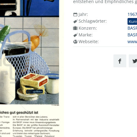
entstehen und Empfindliches gu
Jahr:
196
Schlagwörter:
Kuns
Konzern:
BASF
Marke:
BAS
Webseite:
www