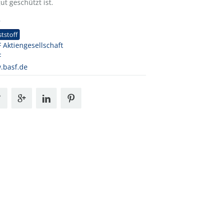
t geschützt ist.
7
tstoff
 Aktiengesellschaft
F
.basf.de