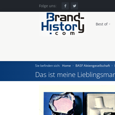
Folge uns:
Best of
Sie befinden sich:
Home
BASF Aktiengesellschaft
Das ist meine Lieblingsmar
Home
Einst und Heute
Marken