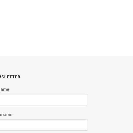
SLETTER
name
hname