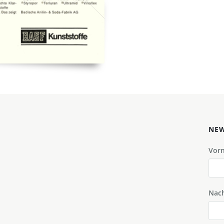
NEW
Vor
Nac