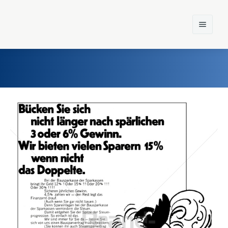
Home
Einst und Heute
Marken
Konzerne
Epoche