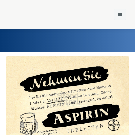
Home
Einst und Heute
Marken
Konzerne
Epoche