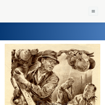
Home
Einst und Heute
Marken
Konzerne
Epoche