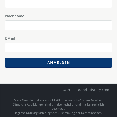
Nachname
EMail
ANMELDEN
© 2026 Brand-History.com
Diese Sammlung dient ausschließlich wissenschaftlichen Zwecken.
Sämtliche Abbildungen sind urheberrechtlich und markenrechtlich
geschützt.
Jegliche Nutzung unterliegt der Zustimmung der Rechteinhaber.