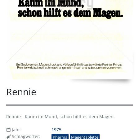
Rennie
Rennie - Kaum im Mund, schon hilft es dem Magen.
Jahr:
1975
Schlagwörter:
Pharma
Magentablette