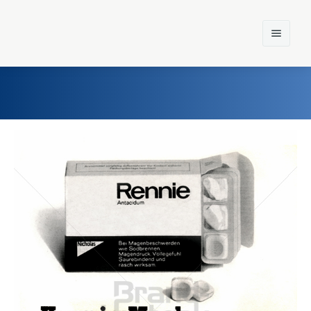
Home
Einst und Heute
Marken
Konzerne
Epoche