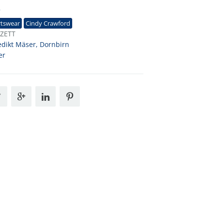
7
rtswear
Cindy Crawford
ZETT
dikt Mäser, Dornbirn
er