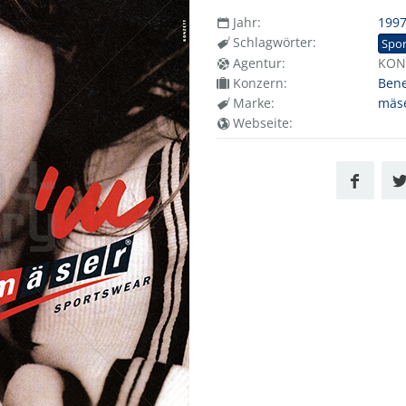
Jahr:
199
Schlagwörter:
Spo
Agentur:
KON
Konzern:
Bene
Marke:
mäs
Webseite: