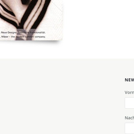
NEW
Vor
Nac