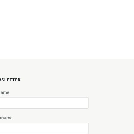
SLETTER
name
hname