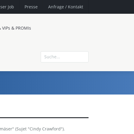
ser Job
Presse
Anfrage
/ Kontakt
& VIPs & PROMIs
 mäser" (Sujet "Cindy Crawford").