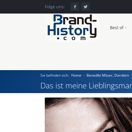
Folge uns:
Best of
Sie befinden sich:
Home
Benedikt Mäser, Dornbirn
Das ist meine Lieblingsmar
Home
Einst und Heute
Marken