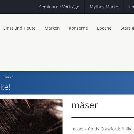
Seminare
/ Vorträge
Mythos Marke
Un
Einst und Heute
Marken
Konzerne
Epoche
Stars 
mäser
ke!
mäser
mäser - Cindy Crawford: "I like