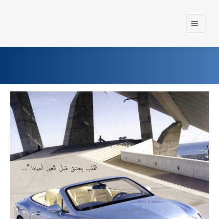
Home
Einst und Heute
Marken
Konzerne
Epoche