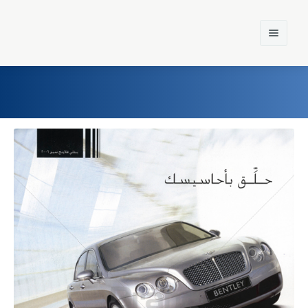
Home
Einst und Heute
Marken
Konzerne
Epoche