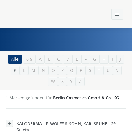
Home
Alle
0-9
A
B
C
D
E
F
G
H
I
J
K
L
M
N
O
P
Q
R
S
T
U
V
Einst und Heute
W
X
Y
Z
Marken
Konzerne
1
Marken gefunden für
Berlin Cosmetics GmbH & Co. KG
Epoche
KALODERMA - F. WOLFF & SOHN, KARLSRUHE - 29
Sujets