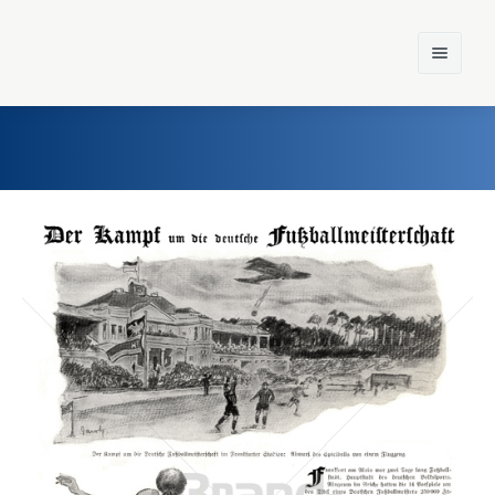
Home
Einst und Heute
Marken
Konzerne
Epoche