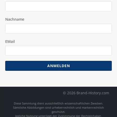
Nachname
EMail
ANMELDEN
© 2026 Brand-History.com
Diese Sammlung dient ausschließlich wissenschaftlichen Zwecken.
Sämtliche Abbildungen sind urheberrechtlich und markenrechtlich
geschützt.
Jegliche Nutzung unterliegt der Zustimmung der Rechteinhaber.