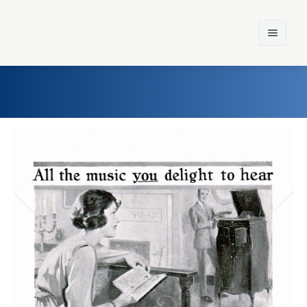
Home
Einst und Heute
Marken
Konzerne
Epoche