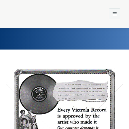
Home
Einst und Heute
Marken
Konzerne
Epoche