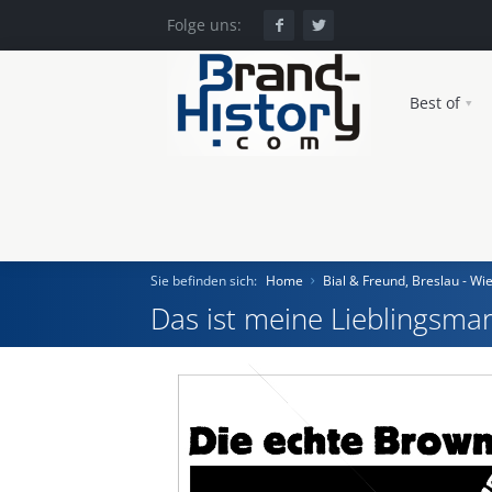
Folge uns:
Best of
Sie befinden sich:
Home
Bial & Freund, Breslau - Wi
Das ist meine Lieblingsmar
Home
Einst und Heute
Marken