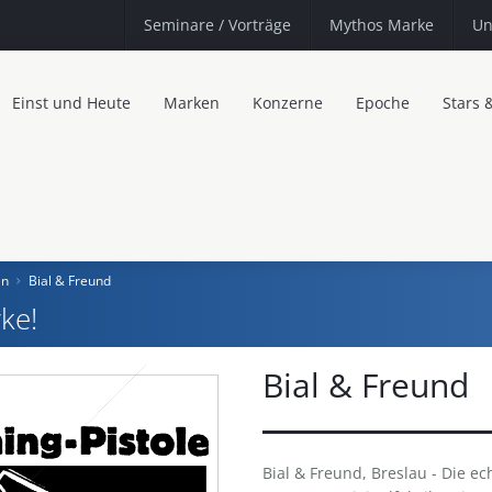
Seminare
/ Vorträge
Mythos Marke
Un
Einst und Heute
Marken
Konzerne
Epoche
Stars 
en
Bial & Freund
ke!
Bial & Freund
Bial & Freund, Breslau - Die ec