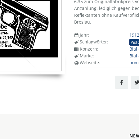
6,35 zum Originalfabrikpreis 
Anzahlung, lediglich gegen b
Reflektanten ohne Kaufverpflic
Breslau.
Jahr:
191
Schlagwörter:
Pist
Konzern:
Bial
Marke:
Bial
Webseite:
home
NEW