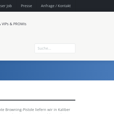
ser Job
Presse
Anfrage
/ Kontakt
& VIPs & PROMIs
hte Browning-Pistole liefern wir in Kaliber