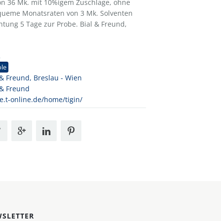
von 36 Mk. mit 10%igem Zuschlage, ohne
equeme Monatsraten von 3 Mk. Solventen
htung 5 Tage zur Probe. Bial & Freund,
2
ole
 & Freund, Breslau - Wien
 & Freund
.t-online.de/home/tigin/
SLETTER