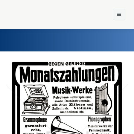
Home
Einst und Heute
Marken
Konzerne
Epoche