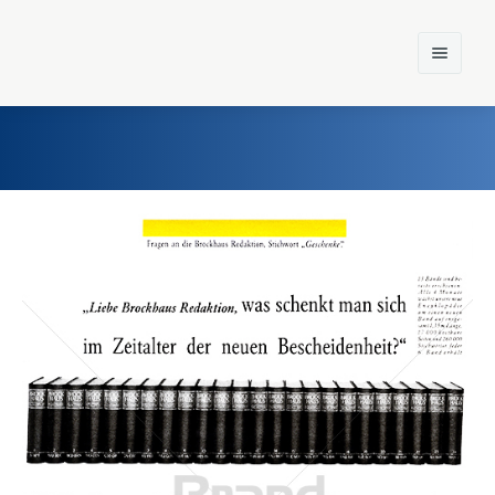
Home
Einst und Heute
Marken
Konzerne
Epoche