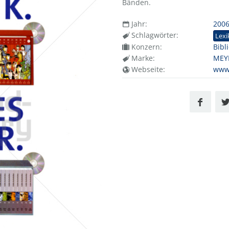
Bänden.
Jahr:
200
Schlagwörter:
Lex
Konzern:
Bibl
Marke:
MEY
Webseite:
www