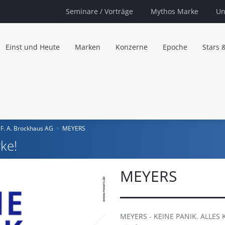
Seminare
/ Vorträge
Mythos Marke
Un
Einst und Heute
Marken
Konzerne
Epoche
Stars 
& F. A. Brockhaus AG
MEYERS
ke!
MEYERS
MEYERS - KEINE PANIK. ALLES K