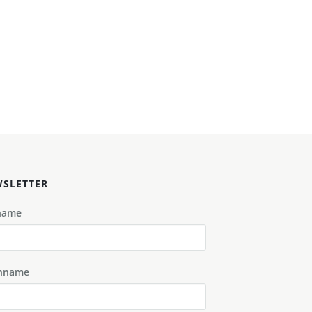
SLETTER
name
hname