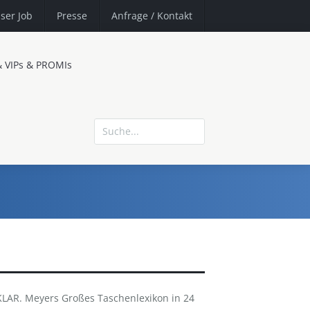
ser Job
Presse
Anfrage
/ Kontakt
& VIPs & PROMIs
LAR. Meyers Großes Taschenlexikon in 24