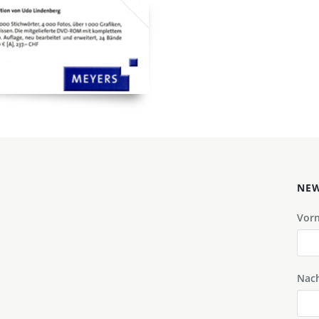
NEW
Vor
Nac