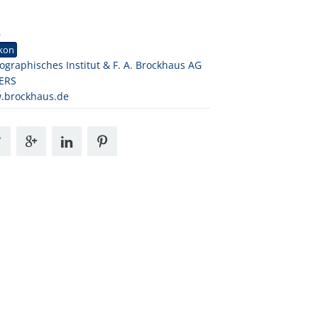
6
ikon
iographisches Institut & F. A. Brockhaus AG
ERS
.brockhaus.de