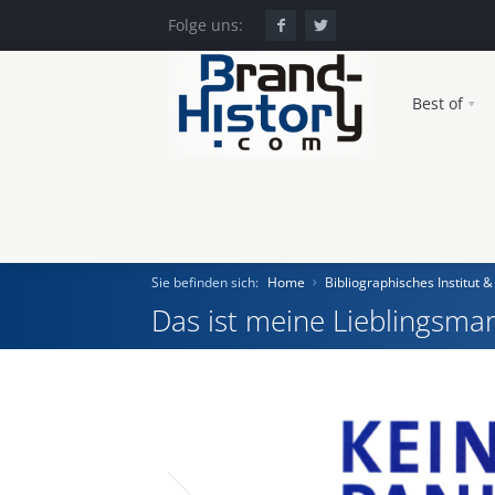
Folge uns:
Best of
Sie befinden sich:
Home
Bibliographisches Institut 
Das ist meine Lieblingsmar
Home
Einst und Heute
Marken